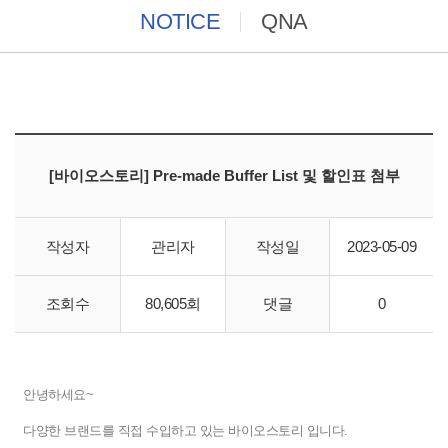
NOTICE
QNA
[바이오스토리] Pre-made Buffer List 및 할인표 첨부
작성자
관리자
작성일
2023-05-09
https://www.ibric.org/myboard/read.php?Board=new_protec
조회수
80,605회
댓글
0
h&id=325784&Page=1
안녕하세요~
다양한 브랜드를 직접 수입하고 있는 바이오스토리 입니다.