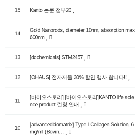
15
Kanto 논문 첨부20
Gold Nanorods, diameter 10nm, absorption max
14
600nm
13
[dcchemicals] STM2457
12
[OHAUS] 전자저울 30% 할인 행사 합니다!!
[바이오스토리] [바이오스토리]KANTO life scie
11
nce product 런칭 안내
[advancedbiomatrix] Type I Collagen Solution, 6
10
mg/ml (Bovin…