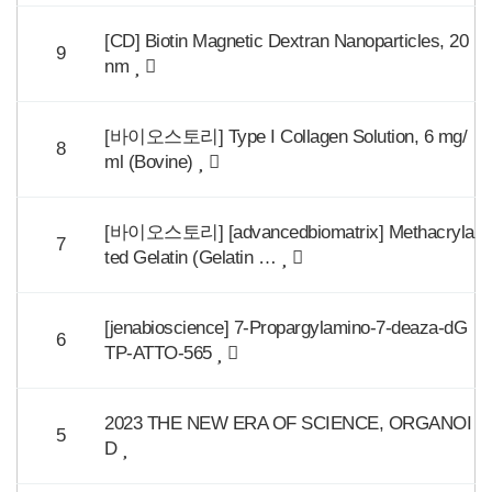
[CD] Biotin Magnetic Dextran Nanoparticles, 20
9
nm
[바이오스토리] Type I Collagen Solution, 6 mg/
8
ml (Bovine)
[바이오스토리] [advancedbiomatrix] Methacryla
7
ted Gelatin (Gelatin …
[jenabioscience] 7-Propargylamino-7-deaza-dG
6
TP-ATTO-565
2023 THE NEW ERA OF SCIENCE, ORGANOI
5
D